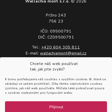
Wallachia mont s.r.o.
© 2026
Pržno 243
756 23
IČO: 09500791
DIČ: CZ09500791
Tel.:
+420 604 305 811
E-mail:
wallachiamont@email.cz
Chcete náš web používat
Služby
tak, jak jste zvyklí?
O nás
K tomu potřebujeme váš souhlas s využitím cookies 🍪, které se
ukládají ve vašem prohlížeči. Díky těmto statistickým cookies
Kontakty
zjistíme, jak náš web používáte. Můžete také pokračovat pouze
s cookies nezbytnými pro fungování webu.
Ochrana osobních údajů
Cookies
Příjmout