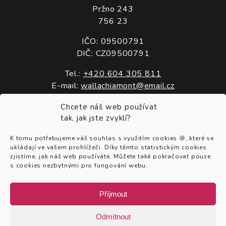
Pržno 243
756 23
IČO: 09500791
DIČ: CZ09500791
Tel.:
+420 604 305 811
E-mail:
wallachiamont@email.cz
Chcete náš web používat
Služby
tak, jak jste zvyklí?
O nás
K tomu potřebujeme váš souhlas s využitím cookies 🍪, které se
ukládají ve vašem prohlížeči. Díky těmto statistickým cookies
Kontakty
zjistíme, jak náš web používáte. Můžete také pokračovat pouze
s cookies nezbytnými pro fungování webu.
Ochrana osobních údajů
Cookies
Příjmout
Odmítnout